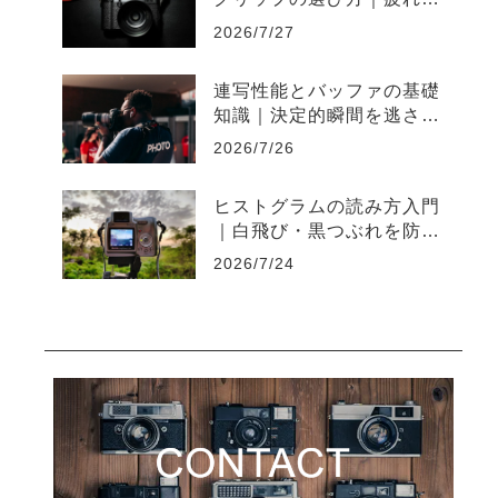
いカメラの持ち運び術を初
2026/7/27
心者向けに解説
連写性能とバッファの基礎
知識｜決定的瞬間を逃さな
いカメラ選びと連写おすす
2026/7/26
め設定
ヒストグラムの読み方入門
｜白飛び・黒つぶれを防ぐ
カメラ露出確認術
2026/7/24