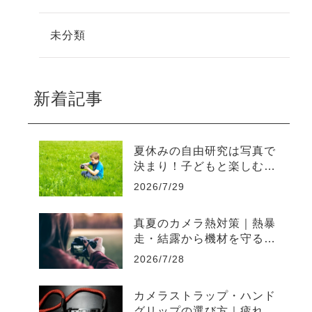
未分類
新着記事
夏休みの自由研究は写真で
決まり！子どもと楽しむカ
メラ観察日記入門
2026/7/29
真夏のカメラ熱対策｜熱暴
走・結露から機材を守る保
管と運用術を初心者向けに
2026/7/28
解説
カメラストラップ・ハンド
グリップの選び方｜疲れな