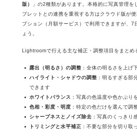
版）
」の2種類があります。本格的に写真管理をし
ブレットとの連携を重視する方はクラウド版が便利です。
プション（月額サービス）で利用できますが、7
ょう。
Lightroomで行える主な補正・調整項目をま
露出（明るさ）の調整
：全体の明るさを上げ
ハイライト・シャドウの調整
：明るすぎる部
できます
ホワイトバランス
：写真の色温度や色かぶり
色相・彩度・明度
：特定の色だけを選んで調
シャープネスとノイズ除去
：写真のくっきり
トリミングと水平補正
：不要な部分を切り取