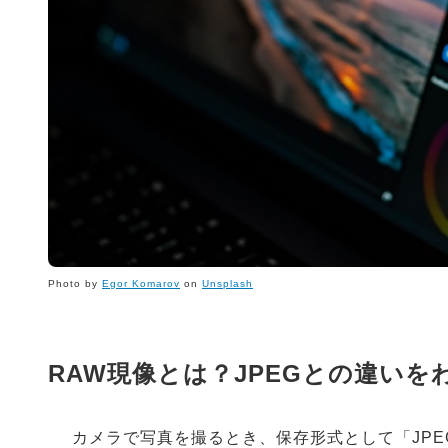
Photo by
Egor Komarov
on
Unsplash
RAW現像とは？JPEGとの違い
カメラで写真を撮るとき、保存形式として「JPE