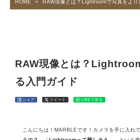
HOME
>
RAW現像とは？Lightroomで写真を
RAW現像とは？Lightr
る入門ガイド
シェア
ツイート
LINEで送る
こんにちは！MARBLEです！カメラを手に入れ
うの？
」「
Lightroomって難しそう…
」という声