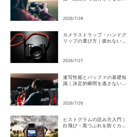
と運用術を初心者向けに解説
2026/7/28
カメラストラップ・ハンドグ
リップの選び方｜疲れないカ
メラの持ち運び術を初心者向
けに解説
2026/7/27
連写性能とバッファの基礎知
識｜決定的瞬間を逃さないカ
メラ選びと連写おすすめ設定
2026/7/26
ヒストグラムの読み方入門｜
白飛び・黒つぶれを防ぐカメ
ラ露出確認術