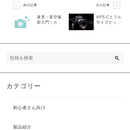
前の記事
次の記事
夜景・星空撮
APS-Cとフル
影入門｜カメ
サイズどっち
ラ設定と三脚
がいいのかを
の使い方を徹
カメラ初心者
底解説
向けに完全解
説
検
索
カテゴリー
初心者さん向け
製品紹介