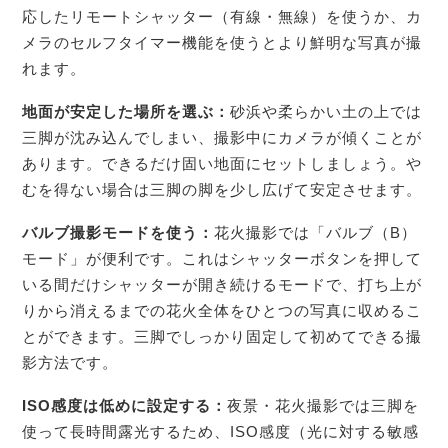
応したリモートシャッター（有線・無線）を使うか、カ
メラのセルフタイマー機能を使うとより鮮明な写真が撮
れます。
地面が安定した場所を選ぶ：
砂浜や柔らかい土の上では
三脚が沈み込んでしまい、撮影中にカメラが傾くことが
あります。できるだけ固い地面にセットしましょう。や
むを得ない場合は三脚の脚を少し広げて安定させます。
バルブ撮影モードを使う：
花火撮影では「バルブ（B）
モード」が便利です。これはシャッターボタンを押して
いる間だけシャッターが開き続けるモードで、打ち上が
りから消えるまでの花火全体をひとつの写真に収めるこ
とができます。三脚でしっかり固定して初めてできる撮
影方法です。
ISO感度は低めに設定する：
夜景・花火撮影では三脚を
使って長時間露光するため、ISO感度（光に対する敏感